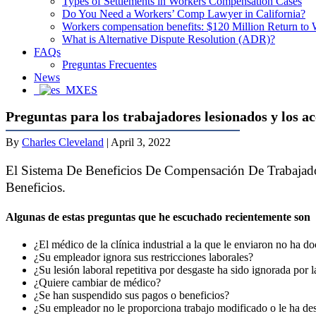
Types of Settlements in Workers Compensation Cases
Do You Need a Workers’ Comp Lawyer in California?
Workers compensation benefits: $120 Million Return to
What is Alternative Dispute Resolution (ADR)?
FAQs
Preguntas Frecuentes
News
ES
Preguntas para los trabajadores lesionados y los ac
By
Charles Cleveland
|
April 3, 2022
El Sistema De Beneficios De Compensación De Trabajado
Beneficios.
Algunas de estas preguntas que he escuchado recientemente son
¿El médico de la clínica industrial a la que le enviaron no ha 
¿Su empleador ignora sus restricciones laborales?
¿Su lesión laboral repetitiva por desgaste ha sido ignorada po
¿Quiere cambiar de médico?
¿Se han suspendido sus pagos o beneficios?
¿Su empleador no le proporciona trabajo modificado o le ha des