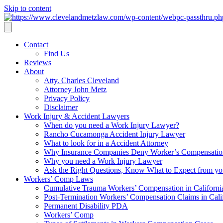
Skip to content
Contact
Find Us
Reviews
About
Atty. Charles Cleveland
Attorney John Metz
Privacy Policy
Disclaimer
Work Injury & Accident Lawyers
When do you need a Work Injury Lawyer?
Rancho Cucamonga Accident Injury Lawyer
What to look for in a Accident Attorney
Why Insurance Companies Deny Worker’s Compensation
Why you need a Work Injury Lawyer
Ask the Right Questions, Know What to Expect from y
Workers’ Comp Laws
Cumulative Trauma Workers’ Compensation in Californi
Post-Termination Workers’ Compensation Claims in Cali
Permanent Disability PDA
Workers’ Comp