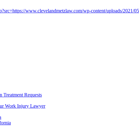
 Treatment Requests
our Work Injury Lawyer
a
fornia