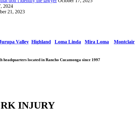
hat don’t identify the lawyer
October 17, 2025
7, 2024
er 21, 2023
Jurupa Valley
Highland
Loma Linda
Mira Loma
Montclair
with headquarters located in Rancho Cucamonga since 1997
RK INJURY