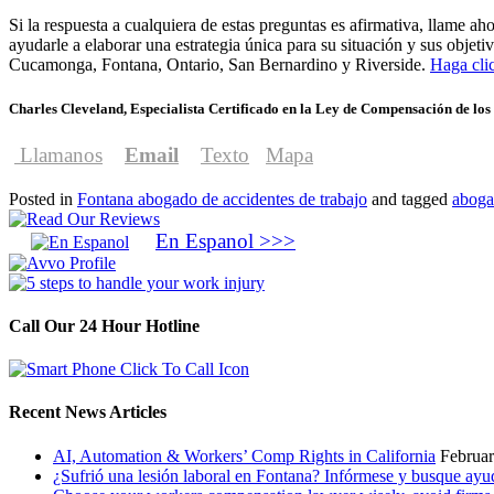
Si la respuesta a cualquiera de estas preguntas es afirmativa, llame 
ayudarle a elaborar una estrategia única para su situación y sus obj
Cucamonga, Fontana, Ontario, San Bernardino y Riverside.
Haga clic
Charles Cleveland, Especialista Certificado en la Ley de Compensación de lo
Llamanos
Email
Texto
Mapa
Posted in
Fontana abogado de accidentes de trabajo
and tagged
aboga
En Espanol >>>
Call Our 24 Hour Hotline
Recent News Articles
AI, Automation & Workers’ Comp Rights in California
Februar
¿Sufrió una lesión laboral en Fontana? Infórmese y busque ayud