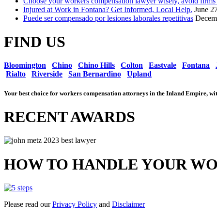
Choose your workers compensation lawyer wisely, avoid firms t
Injured at Work in Fontana? Get Informed, Local Help.
June 2
Puede ser compensado por lesiones laborales repetitivas
Decemb
FIND US
Bloomington
Chino
Chino Hills
Colton
Eastvale
Fontana
Rialto
Riverside
San Bernardino
Upland
Your best choice for workers compensation attorneys in the Inland Empire, 
RECENT AWARDS
HOW TO HANDLE YOUR WO
Please read our
Privacy Policy
and
Disclaimer