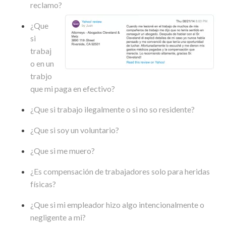
reclamo?
¿Que
si
trabaj
o en un
trabjo
que mi paga en efectivo?
¿Que si trabajo ilegalmente o si no so residente?
¿Que si soy un voluntario?
¿Que si me muero?
¿Es compensación de trabajadores solo para heridas
físicas?
¿Que si mi empleador hizo algo intencionalmente o
negligente a mi?