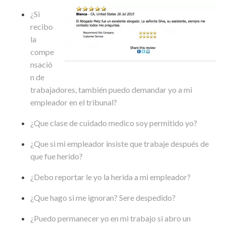
¿Si
recibo
la
compe
nsació
n de
trabajadores, también puedo demandar yo a mi
empleador en el tribunal?
¿Que clase de cuidado medico soy permitido yo?
¿Que si mi empleador insiste que trabaje después de
que fue herido?
¿Debo reportar le yo la herida a mi empleador?
¿Que hago si me ignoran? Sere despedido?
¿Puedo permanecer yo en mi trabajo si abro un