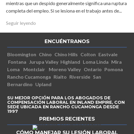
mientras que un despido generalmente significa una ruptura
completa del empleo. Si se lesiona en el trabajo antes de...
Seguir leyendo
ENCUÉNTRANOS
Bloomington
Chino
Chino Hills
Colton
Eastvale
Fontana
Jurupa Valley
Highland
Loma Linda
Mira
Loma
Montclair
Moreno Valley
Ontario
Pomona
Rancho Cucamonga
Rialto
Riverside
San
Bernardino
Upland
SU MEJOR OPCIÓN PARA LOS ABOGADOS DE
COMPENSACIÓN LABORAL EN INLAND EMPIRE, CON
SEDE UBICADA EN RANCHO CUCAMONGA DESDE
1997
PREMIOS RECIENTES
CÓMO MANEJAR SU LESIÓN LABORAL