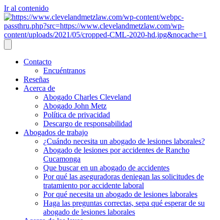
Ir al contenido
Contacto
Encuéntranos
Reseñas
Acerca de
Abogado Charles Cleveland
Abogado John Metz
Política de privacidad
Descargo de responsabilidad
Abogados de trabajo
¿Cuándo necesita un abogado de lesiones laborales?
Abogado de lesiones por accidentes de Rancho
Cucamonga
Que buscar en un abogado de accidentes
Por qué las aseguradoras deniegan las solicitudes de
tratamiento por accidente laboral
Por qué necesita un abogado de lesiones laborales
Haga las preguntas correctas, sepa qué esperar de su
abogado de lesiones laborales