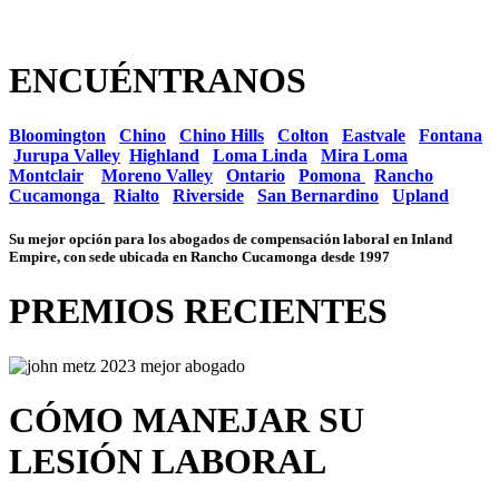
ENCUÉNTRANOS
Bloomington
Chino
Chino Hills
Colton
Eastvale
Fontana
Jurupa Valley
Highland
Loma Linda
Mira Loma
Montclair
Moreno Valley
Ontario
Pomona
Rancho
Cucamonga
Rialto
Riverside
San Bernardino
Upland
Su mejor opción para los abogados de compensación laboral en Inland
Empire, con sede ubicada en Rancho Cucamonga desde 1997
PREMIOS RECIENTES
CÓMO MANEJAR SU
LESIÓN LABORAL