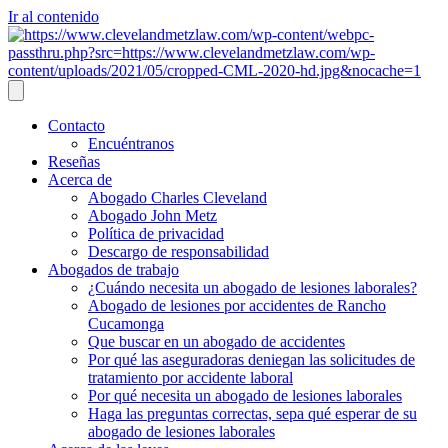
Ir al contenido
Contacto
Encuéntranos
Reseñas
Acerca de
Abogado Charles Cleveland
Abogado John Metz
Política de privacidad
Descargo de responsabilidad
Abogados de trabajo
¿Cuándo necesita un abogado de lesiones laborales?
Abogado de lesiones por accidentes de Rancho
Cucamonga
Que buscar en un abogado de accidentes
Por qué las aseguradoras deniegan las solicitudes de
tratamiento por accidente laboral
Por qué necesita un abogado de lesiones laborales
Haga las preguntas correctas, sepa qué esperar de su
abogado de lesiones laborales