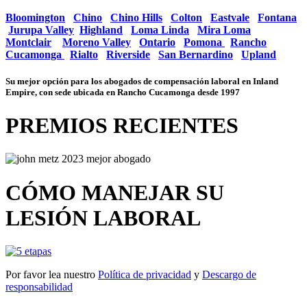
Bloomington
Chino
Chino Hills
Colton
Eastvale
Fontana
Jurupa Valley
Highland
Loma Linda
Mira Loma
Montclair
Moreno Valley
Ontario
Pomona
Rancho
Cucamonga
Rialto
Riverside
San Bernardino
Upland
Su mejor opción para los abogados de compensación laboral en Inland
Empire, con sede ubicada en Rancho Cucamonga desde 1997
PREMIOS RECIENTES
CÓMO MANEJAR SU
LESIÓN LABORAL
Por favor lea nuestro
Política de privacidad
y
Descargo de
responsabilidad