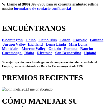
📞
Llame al (800) 397-7708
para su
consulta gratuita
o rellene
nuestro
formulario de contacto confidencial
ENCUÉNTRANOS
Bloomington
Chino
Chino Hills
Colton
Eastvale
Fontana
Jurupa Valley
Highland
Loma Linda
Mira Loma
Montclair
Moreno Valley
Ontario
Pomona
Rancho
Cucamonga
Rialto
Riverside
San Bernardino
Upland
Su mejor opción para los abogados de compensación laboral en Inland
Empire, con sede ubicada en Rancho Cucamonga desde 1997
PREMIOS RECIENTES
CÓMO MANEJAR SU