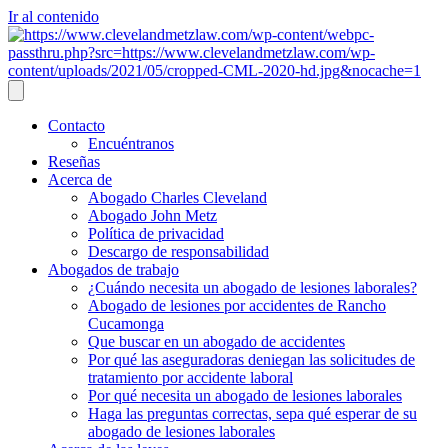
Ir al contenido
Contacto
Encuéntranos
Reseñas
Acerca de
Abogado Charles Cleveland
Abogado John Metz
Política de privacidad
Descargo de responsabilidad
Abogados de trabajo
¿Cuándo necesita un abogado de lesiones laborales?
Abogado de lesiones por accidentes de Rancho
Cucamonga
Que buscar en un abogado de accidentes
Por qué las aseguradoras deniegan las solicitudes de
tratamiento por accidente laboral
Por qué necesita un abogado de lesiones laborales
Haga las preguntas correctas, sepa qué esperar de su
abogado de lesiones laborales