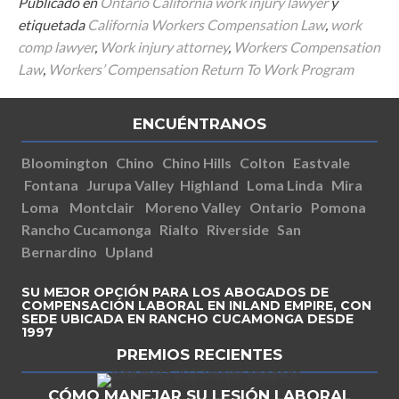
Publicado en
Ontario California work injury lawyer
y
etiquetada
California Workers Compensation Law
,
work
comp lawyer
,
Work injury attorney
,
Workers Compensation
Law
,
Workers’ Compensation Return To Work Program
ENCUÉNTRANOS
Bloomington
Chino
Chino Hills
Colton
Eastvale
Fontana
Jurupa Valley
Highland
Loma Linda
Mira
Loma
Montclair
Moreno Valley
Ontario
Pomona
Rancho Cucamonga
Rialto
Riverside
San
Bernardino
Upland
SU MEJOR OPCIÓN PARA LOS ABOGADOS DE
COMPENSACIÓN LABORAL EN INLAND EMPIRE, CON
SEDE UBICADA EN RANCHO CUCAMONGA DESDE
1997
PREMIOS RECIENTES
CÓMO MANEJAR SU LESIÓN LABORAL