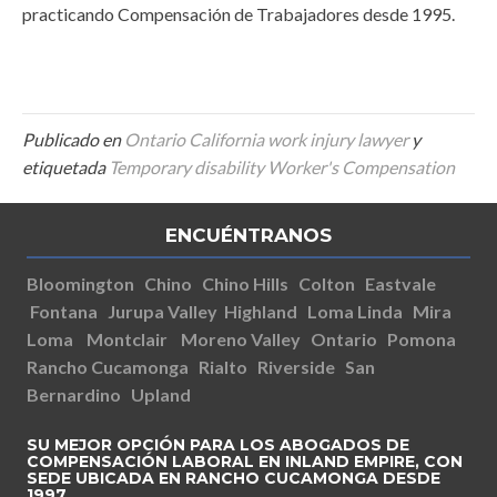
practicando Compensación de Trabajadores desde 1995.
Publicado en
Ontario California work injury lawyer
y
etiquetada
Temporary disability Worker's Compensation
ENCUÉNTRANOS
Bloomington
Chino
Chino Hills
Colton
Eastvale
Fontana
Jurupa Valley
Highland
Loma Linda
Mira
Loma
Montclair
Moreno Valley
Ontario
Pomona
Rancho Cucamonga
Rialto
Riverside
San
Bernardino
Upland
SU MEJOR OPCIÓN PARA LOS ABOGADOS DE
COMPENSACIÓN LABORAL EN INLAND EMPIRE, CON
SEDE UBICADA EN RANCHO CUCAMONGA DESDE
1997