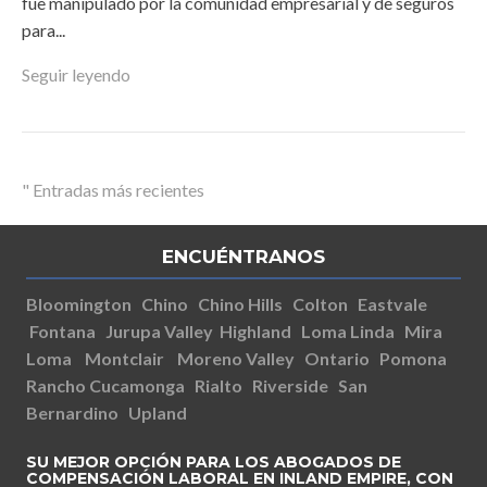
fue manipulado por la comunidad empresarial y de seguros
para...
Seguir leyendo
" Entradas más recientes
ENCUÉNTRANOS
Bloomington
Chino
Chino Hills
Colton
Eastvale
Fontana
Jurupa Valley
Highland
Loma Linda
Mira
Loma
Montclair
Moreno Valley
Ontario
Pomona
Rancho Cucamonga
Rialto
Riverside
San
Bernardino
Upland
SU MEJOR OPCIÓN PARA LOS ABOGADOS DE
COMPENSACIÓN LABORAL EN INLAND EMPIRE, CON