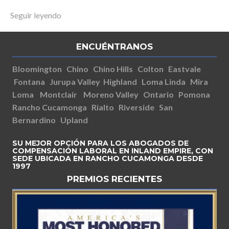
Seguir leyendo
ENCUÉNTRANOS
Bloomington
Chino
Chino Hills
Colton
Eastvale
Fontana
Jurupa Valley
Highland
Loma Linda
Mira
Loma
Montclair
Moreno Valley
Ontario
Pomona
Rancho Cucamonga
Rialto
Riverside
San
Bernardino
Upland
SU MEJOR OPCIÓN PARA LOS ABOGADOS DE
COMPENSACIÓN LABORAL EN INLAND EMPIRE, CON
SEDE UBICADA EN RANCHO CUCAMONGA DESDE
1997
PREMIOS RECIENTES